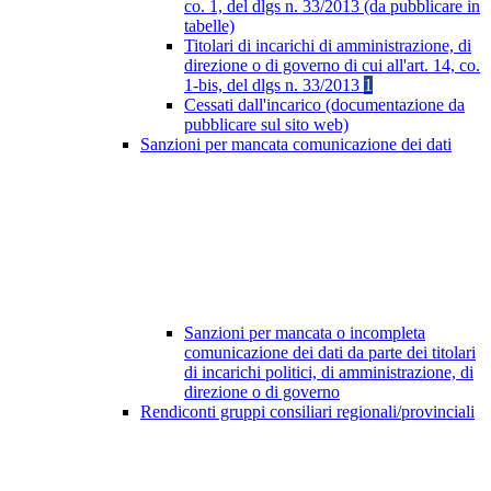
co. 1, del dlgs n. 33/2013 (da pubblicare in
tabelle)
Titolari di incarichi di amministrazione, di
direzione o di governo di cui all'art. 14, co.
1-bis, del dlgs n. 33/2013
1
Cessati dall'incarico (documentazione da
pubblicare sul sito web)
Sanzioni per mancata comunicazione dei dati
Sanzioni per mancata o incompleta
comunicazione dei dati da parte dei titolari
di incarichi politici, di amministrazione, di
direzione o di governo
Rendiconti gruppi consiliari regionali/provinciali