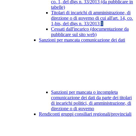
co. 1, del dlgs n. 33/2013 (da pubblicare in
tabelle)
Titolari di incarichi di amministrazione, di
direzione o di governo di cui all'art. 14, co.
1-bis, del dlgs n. 33/2013
1
Cessati dall'incarico (documentazione da
pubblicare sul sito web)
Sanzioni per mancata comunicazione dei dati
Sanzioni per mancata o incompleta
comunicazione dei dati da parte dei titolari
di incarichi politici, di amministrazione, di
direzione o di governo
Rendiconti gruppi consiliari regionali/provinciali