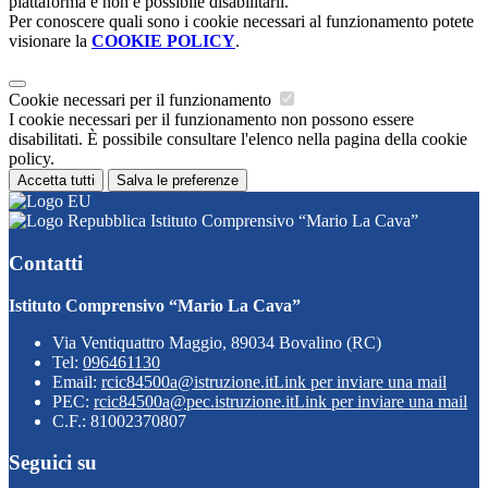
piattaforma e non è possibile disabilitarli.
Per conoscere quali sono i cookie necessari al funzionamento potete
visionare la
COOKIE POLICY
.
Cookie necessari per il funzionamento
I cookie necessari per il funzionamento non possono essere
disabilitati. È possibile consultare l'elenco nella pagina della cookie
policy.
Accetta tutti
Salva le preferenze
Istituto Comprensivo “Mario La Cava”
Contatti
Istituto Comprensivo “Mario La Cava”
Via Ventiquattro Maggio, 89034 Bovalino (RC)
Tel:
096461130
Email:
rcic84500a@istruzione.it
Link per inviare una mail
PEC:
rcic84500a@pec.istruzione.it
Link per inviare una mail
C.F.: 81002370807
Seguici su