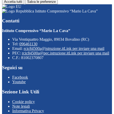
Accetta tutti
Salva le preferenze
Istituto Comprensivo “Mario La Cava”
Contatti
Istituto Comprensivo “Mario La Cava”
Via Ventiquattro Maggio, 89034 Bovalino (RC)
Tel:
096461130
Email:
rcic84500a@istruzione.it
Link per inviare una mail
PEC:
rcic84500a@pec.istruzione.it
Link per inviare una mail
C.F.: 81002370807
Seguici su
Facebook
Youtube
Sezione Link Utili
Cookie policy
Note legali
Informativa Privacy