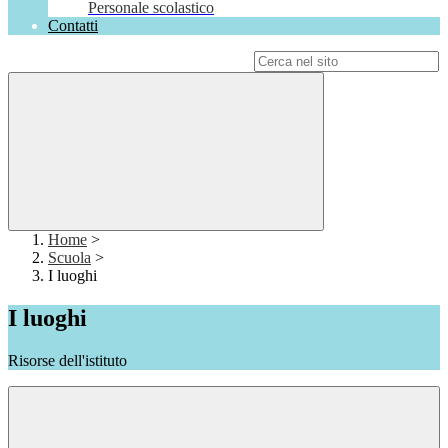
Personale scolastico
Contatti
Campo di ricerca per le pagine del sito
Home
>
Scuola
>
I luoghi
I luoghi
Risorse dell'istituto