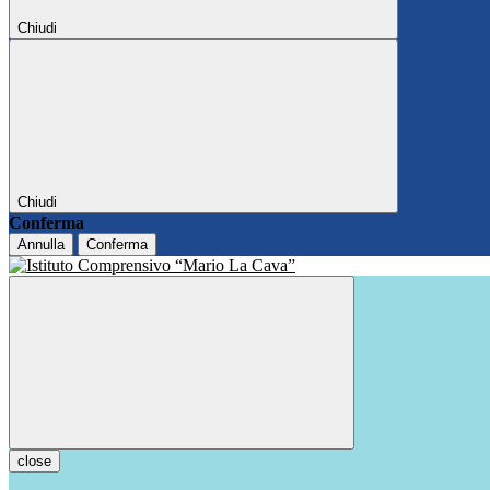
Chiudi
Chiudi
Conferma
Annulla
Conferma
close