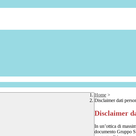
Home
>
Disclaimer dati perso
Disclaimer da
In un’ottica di massim
documento Gruppo Spag