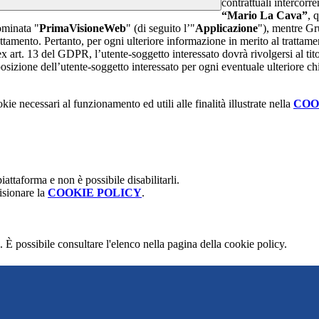
contrattuali intercor
“Mario La Cava”
, 
ominata "
PrimaVisioneWeb
" (di seguito l’"
Applicazione
"), mentre G
attamento. Pertanto, per ogni ulteriore informazione in merito al trattame
 ex art. 13 del GDPR, l’utente-soggetto interessato dovrà rivolgersi al tito
sizione dell’utente-soggetto interessato per ogni eventuale ulteriore ch
kie necessari al funzionamento ed utili alle finalità illustrate nella
COO
attaforma e non è possibile disabilitarli.
isionare la
COOKIE POLICY
.
 È possibile consultare l'elenco nella pagina della cookie policy.