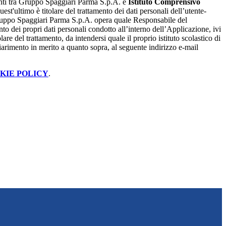
renti tra Gruppo Spaggiari Parma S.p.A. e
Istituto Comprensivo
quest'ultimo è titolare del trattamento dei dati personali dell’utente-
ruppo Spaggiari Parma S.p.A. opera quale Responsabile del
nto dei propri dati personali condotto all’interno dell’Applicazione, ivi
lare del trattamento, da intendersi quale il proprio istituto scolastico di
iarimento in merito a quanto sopra, al seguente indirizzo e-mail
KIE POLICY
.