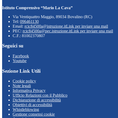
Istituto Comprensivo “Mario La Cava”
Via Ventiquattro Maggio, 89034 Bovalino (RC)
Tel:
096461130
Email:
rcic84500a@istruzione.it
Link per inviare una mail
PEC:
rcic84500a@pec.istruzione.it
Link per inviare una mail
C.F.: 81002370807
Seguici su
Facebook
Youtube
Sezione Link Utili
Cookie policy
Note legali
Informativa Privacy
Ufficio Relazioni con il Pubblico
Dichiarazione di accessibilità
Obiettivi di accessibilità
Whistleblowing
Gestione consensi cookie