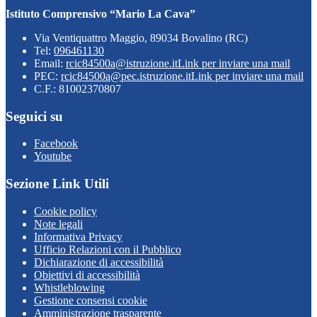
Istituto Comprensivo “Mario La Cava”
Via Ventiquattro Maggio, 89034 Bovalino (RC)
Tel:
096461130
Email:
rcic84500a@istruzione.it
Link per inviare una mail
PEC:
rcic84500a@pec.istruzione.it
Link per inviare una mail
C.F.: 81002370807
Seguici su
Facebook
Youtube
Sezione Link Utili
Cookie policy
Note legali
Informativa Privacy
Ufficio Relazioni con il Pubblico
Dichiarazione di accessibilità
Obiettivi di accessibilità
Whistleblowing
Gestione consensi cookie
Amministrazione trasparente