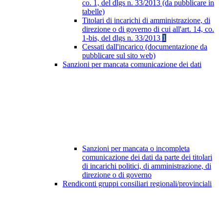
co. 1, del dlgs n. 33/2013 (da pubblicare in
tabelle)
Titolari di incarichi di amministrazione, di
direzione o di governo di cui all'art. 14, co.
1-bis, del dlgs n. 33/2013
1
Cessati dall'incarico (documentazione da
pubblicare sul sito web)
Sanzioni per mancata comunicazione dei dati
Sanzioni per mancata o incompleta
comunicazione dei dati da parte dei titolari
di incarichi politici, di amministrazione, di
direzione o di governo
Rendiconti gruppi consiliari regionali/provinciali