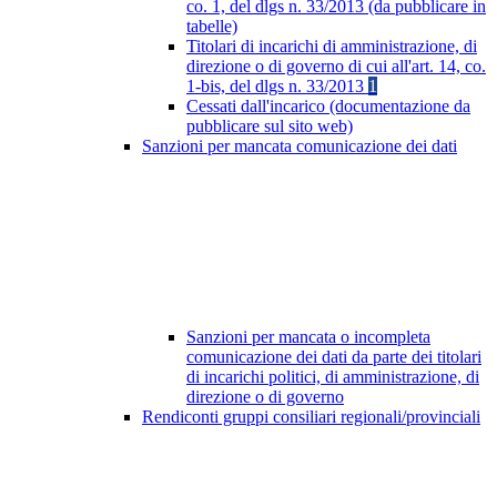
co. 1, del dlgs n. 33/2013 (da pubblicare in
tabelle)
Titolari di incarichi di amministrazione, di
direzione o di governo di cui all'art. 14, co.
1-bis, del dlgs n. 33/2013
1
Cessati dall'incarico (documentazione da
pubblicare sul sito web)
Sanzioni per mancata comunicazione dei dati
Sanzioni per mancata o incompleta
comunicazione dei dati da parte dei titolari
di incarichi politici, di amministrazione, di
direzione o di governo
Rendiconti gruppi consiliari regionali/provinciali