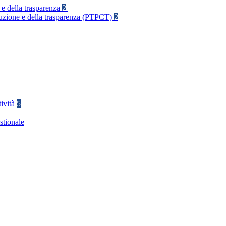
 e della trasparenza
2
rruzione e della trasparenza (PTPCT)
2
tività
5
stionale