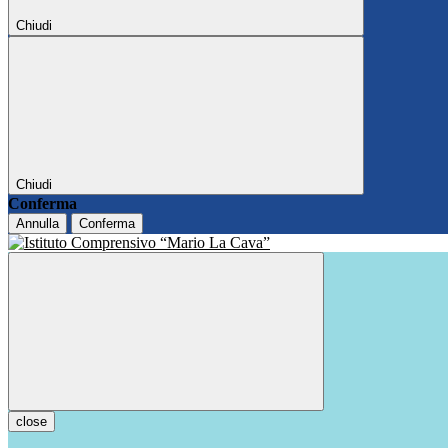
Chiudi
Chiudi
Conferma
Annulla
Conferma
close