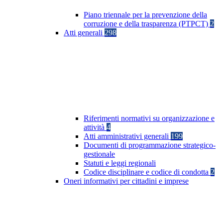
Piano triennale per la prevenzione della
corruzione e della trasparenza (PTPCT)
2
Atti generali
298
Riferimenti normativi su organizzazione e
attività
4
Atti amministrativi generali
199
Documenti di programmazione strategico-
gestionale
Statuti e leggi regionali
Codice disciplinare e codice di condotta
2
Oneri informativi per cittadini e imprese