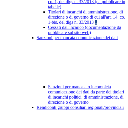
co. 1, del dlgs n. 33/2013 (da pubblicare in
tabelle)
Titolari di incarichi di amministrazione, di
direzione o di governo di cui all'art. 14, co.
1-bis, del dlgs n. 33/2013
1
Cessati dall'incarico (documentazione da
pubblicare sul sito web)
Sanzioni per mancata comunicazione dei dati
Sanzioni per mancata o incompleta
comunicazione dei dati da parte dei titolari
di incarichi politici, di amministrazione, di
direzione o di governo
Rendiconti gruppi consiliari regionali/provinciali