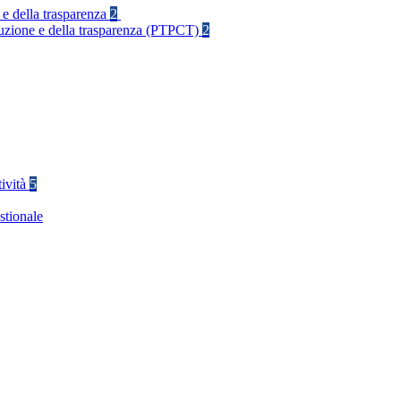
 e della trasparenza
2
rruzione e della trasparenza (PTPCT)
2
tività
5
stionale