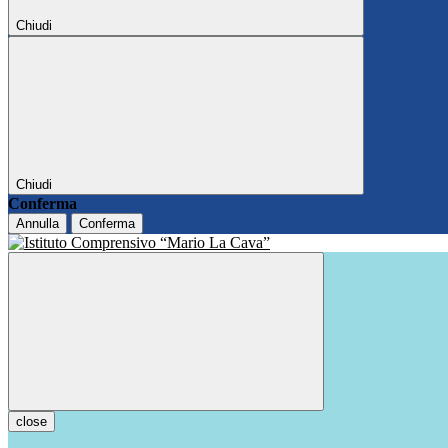
Chiudi
Chiudi
Conferma
Annulla
Conferma
close