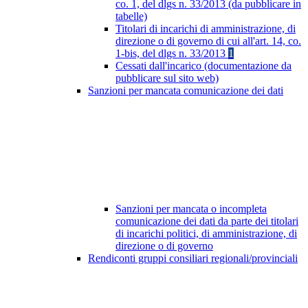
co. 1, del dlgs n. 33/2013 (da pubblicare in
tabelle)
Titolari di incarichi di amministrazione, di
direzione o di governo di cui all'art. 14, co.
1-bis, del dlgs n. 33/2013
1
Cessati dall'incarico (documentazione da
pubblicare sul sito web)
Sanzioni per mancata comunicazione dei dati
Sanzioni per mancata o incompleta
comunicazione dei dati da parte dei titolari
di incarichi politici, di amministrazione, di
direzione o di governo
Rendiconti gruppi consiliari regionali/provinciali