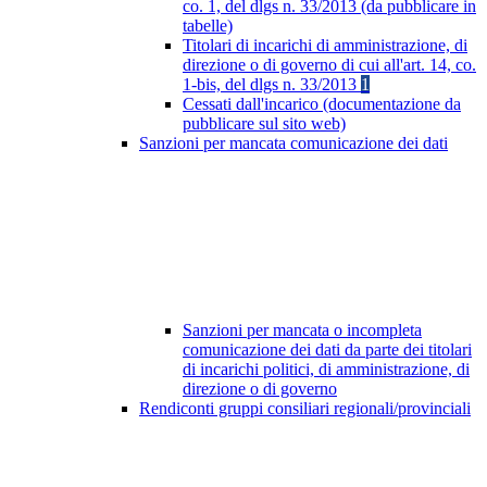
co. 1, del dlgs n. 33/2013 (da pubblicare in
tabelle)
Titolari di incarichi di amministrazione, di
direzione o di governo di cui all'art. 14, co.
1-bis, del dlgs n. 33/2013
1
Cessati dall'incarico (documentazione da
pubblicare sul sito web)
Sanzioni per mancata comunicazione dei dati
Sanzioni per mancata o incompleta
comunicazione dei dati da parte dei titolari
di incarichi politici, di amministrazione, di
direzione o di governo
Rendiconti gruppi consiliari regionali/provinciali