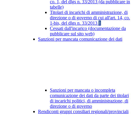
co. 1, del dlgs n. 33/2013 (da pubblicare in
tabelle)
Titolari di incarichi di amministrazione, di
direzione o di governo di cui all'art. 14, co.
1-bis, del dlgs n. 33/2013
1
Cessati dall'incarico (documentazione da
pubblicare sul sito web)
Sanzioni per mancata comunicazione dei dati
Sanzioni per mancata o incompleta
comunicazione dei dati da parte dei titolari
di incarichi politici, di amministrazione, di
direzione o di governo
Rendiconti gruppi consiliari regionali/provinciali