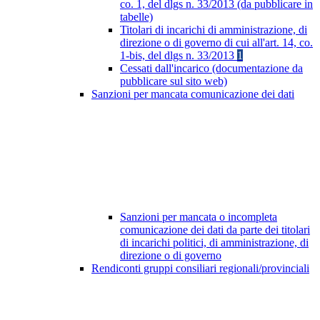
co. 1, del dlgs n. 33/2013 (da pubblicare in
tabelle)
Titolari di incarichi di amministrazione, di
direzione o di governo di cui all'art. 14, co.
1-bis, del dlgs n. 33/2013
1
Cessati dall'incarico (documentazione da
pubblicare sul sito web)
Sanzioni per mancata comunicazione dei dati
Sanzioni per mancata o incompleta
comunicazione dei dati da parte dei titolari
di incarichi politici, di amministrazione, di
direzione o di governo
Rendiconti gruppi consiliari regionali/provinciali