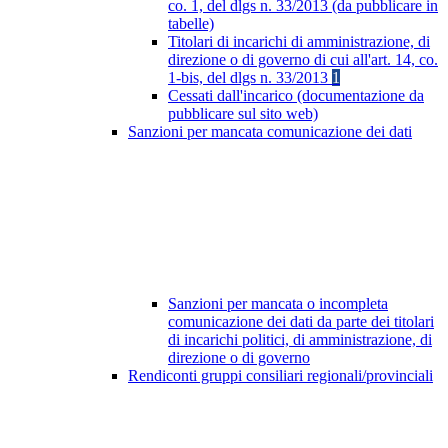
co. 1, del dlgs n. 33/2013 (da pubblicare in
tabelle)
Titolari di incarichi di amministrazione, di
direzione o di governo di cui all'art. 14, co.
1-bis, del dlgs n. 33/2013
1
Cessati dall'incarico (documentazione da
pubblicare sul sito web)
Sanzioni per mancata comunicazione dei dati
Sanzioni per mancata o incompleta
comunicazione dei dati da parte dei titolari
di incarichi politici, di amministrazione, di
direzione o di governo
Rendiconti gruppi consiliari regionali/provinciali