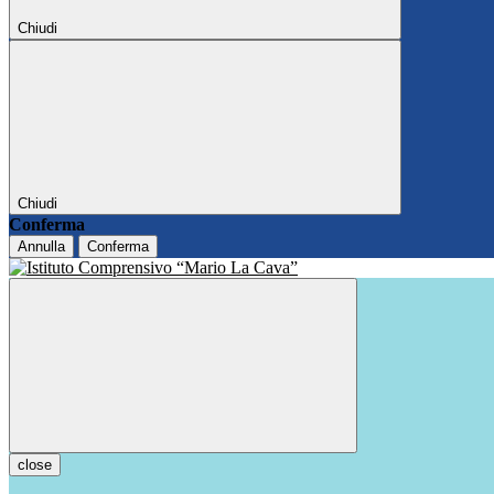
Chiudi
Chiudi
Conferma
Annulla
Conferma
close