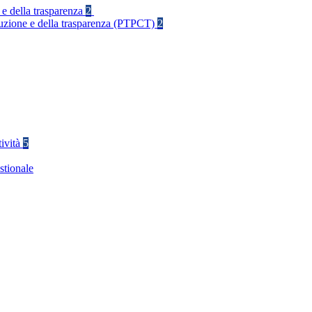
 e della trasparenza
2
rruzione e della trasparenza (PTPCT)
2
tività
5
stionale