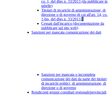
co. 1, del dlgs n. 33/2013 (da pubblicare in
tabelle)
Titolari di incarichi di amministrazione, di
direzione o di governo di cui all'art. 14, co.
1-bis, del dlgs n. 33/2013
1
Cessati dall'incarico (documentazione da
pubblicare sul sito web)
Sanzioni per mancata comunicazione dei dati
Sanzioni per mancata o incompleta
comunicazione dei dati da parte dei titolari
di incarichi politici, di amministrazione, di
direzione o di governo
Rendiconti gruppi consiliari regionali/provinciali