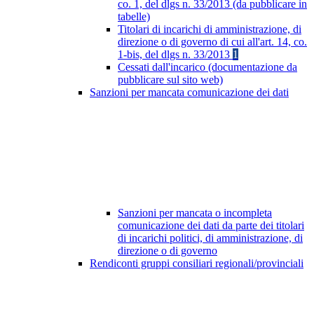
co. 1, del dlgs n. 33/2013 (da pubblicare in
tabelle)
Titolari di incarichi di amministrazione, di
direzione o di governo di cui all'art. 14, co.
1-bis, del dlgs n. 33/2013
1
Cessati dall'incarico (documentazione da
pubblicare sul sito web)
Sanzioni per mancata comunicazione dei dati
Sanzioni per mancata o incompleta
comunicazione dei dati da parte dei titolari
di incarichi politici, di amministrazione, di
direzione o di governo
Rendiconti gruppi consiliari regionali/provinciali