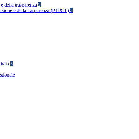
 e della trasparenza
2
rruzione e della trasparenza (PTPCT)
2
tività
5
stionale