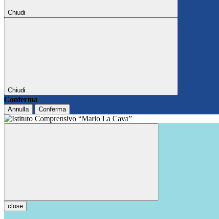
Chiudi
Chiudi
Conferma
Annulla
Conferma
close