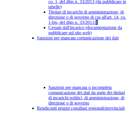
co. 1, del dlgs n. 33/2013 (da pubblicare in
tabelle)
Titolari di incarichi di amministrazione, di
direzione o di governo di cui all'art. 14, co.
1-bis, del dlgs n. 33/2013
1
Cessati dall'incarico (documentazione da
pubblicare sul sito web)
Sanzioni per mancata comunicazione dei dati
Sanzioni per mancata o incompleta
comunicazione dei dati da parte dei titolari
di incarichi politici, di amministrazione, di
direzione o di governo
Rendiconti gruppi consiliari regionali/provinciali