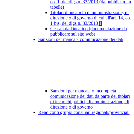
co. 1, del dlgs n. 33/2013 (da pubblicare in
tabelle)
Titolari di incarichi di amministrazione, di
direzione o di governo di cui all'art. 14, co.
1-bis, del dlgs n. 33/2013
1
Cessati dall'incarico (documentazione da
pubblicare sul sito web)
Sanzioni per mancata comunicazione dei dati
Sanzioni per mancata o incompleta
comunicazione dei dati da parte dei titolari
di incarichi politici, di amministrazione, di
direzione o di governo
Rendiconti gruppi consiliari regionali/provinciali