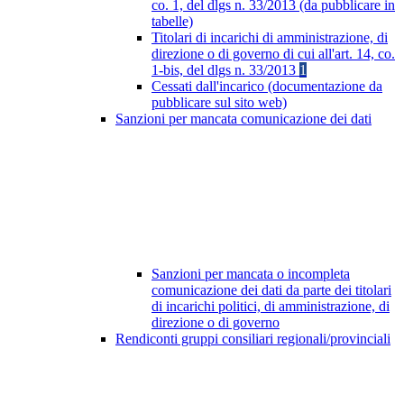
co. 1, del dlgs n. 33/2013 (da pubblicare in
tabelle)
Titolari di incarichi di amministrazione, di
direzione o di governo di cui all'art. 14, co.
1-bis, del dlgs n. 33/2013
1
Cessati dall'incarico (documentazione da
pubblicare sul sito web)
Sanzioni per mancata comunicazione dei dati
Sanzioni per mancata o incompleta
comunicazione dei dati da parte dei titolari
di incarichi politici, di amministrazione, di
direzione o di governo
Rendiconti gruppi consiliari regionali/provinciali