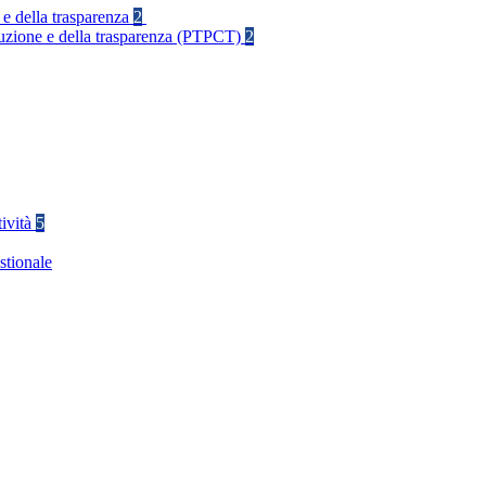
 e della trasparenza
2
rruzione e della trasparenza (PTPCT)
2
tività
5
stionale