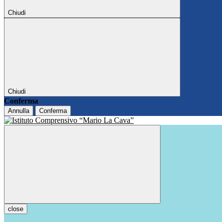
Chiudi
Chiudi
Conferma
Annulla
Conferma
close