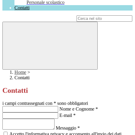
Personale scolastico
Contatti
Campo di ricerca per le pagine del sito
Home
>
Contatti
Contatti
i campi contrassegnati con * sono obbligatori
Nome e Cognome
*
E-mail
*
Messaggio
*
Accetto l'informativa privacy e acconsento all'invio dei dati