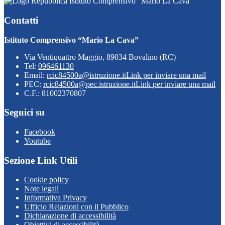
Istituto Comprensivo “Mario La Cava”
Contatti
Istituto Comprensivo “Mario La Cava”
Via Ventiquattro Maggio, 89034 Bovalino (RC)
Tel:
096461130
Email:
rcic84500a@istruzione.it
Link per inviare una mail
PEC:
rcic84500a@pec.istruzione.it
Link per inviare una mail
C.F.: 81002370807
Seguici su
Facebook
Youtube
Sezione Link Utili
Cookie policy
Note legali
Informativa Privacy
Ufficio Relazioni con il Pubblico
Dichiarazione di accessibilità
Obiettivi di accessibilità