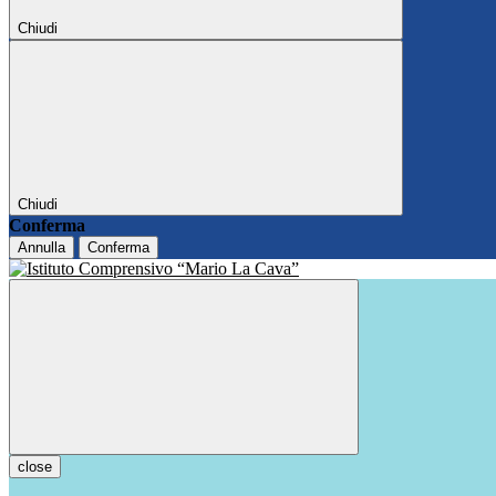
Chiudi
Chiudi
Conferma
Annulla
Conferma
close