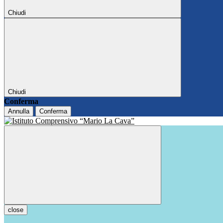
Chiudi
Chiudi
Conferma
Annulla
Conferma
close