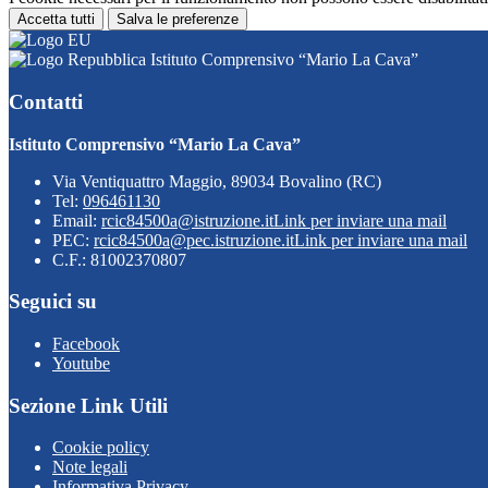
Accetta tutti
Salva le preferenze
Istituto Comprensivo “Mario La Cava”
Contatti
Istituto Comprensivo “Mario La Cava”
Via Ventiquattro Maggio, 89034 Bovalino (RC)
Tel:
096461130
Email:
rcic84500a@istruzione.it
Link per inviare una mail
PEC:
rcic84500a@pec.istruzione.it
Link per inviare una mail
C.F.: 81002370807
Seguici su
Facebook
Youtube
Sezione Link Utili
Cookie policy
Note legali
Informativa Privacy