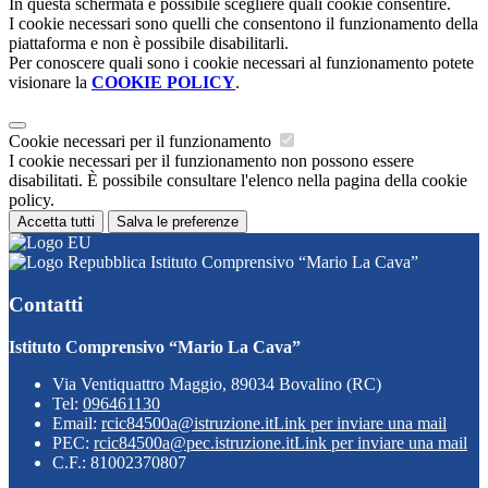
In questa schermata è possibile scegliere quali cookie consentire.
I cookie necessari sono quelli che consentono il funzionamento della
piattaforma e non è possibile disabilitarli.
Per conoscere quali sono i cookie necessari al funzionamento potete
visionare la
COOKIE POLICY
.
Cookie necessari per il funzionamento
I cookie necessari per il funzionamento non possono essere
disabilitati. È possibile consultare l'elenco nella pagina della cookie
policy.
Accetta tutti
Salva le preferenze
Istituto Comprensivo “Mario La Cava”
Contatti
Istituto Comprensivo “Mario La Cava”
Via Ventiquattro Maggio, 89034 Bovalino (RC)
Tel:
096461130
Email:
rcic84500a@istruzione.it
Link per inviare una mail
PEC:
rcic84500a@pec.istruzione.it
Link per inviare una mail
C.F.: 81002370807