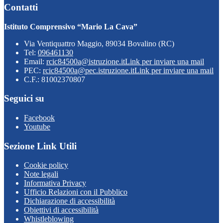
Contatti
Istituto Comprensivo “Mario La Cava”
Via Ventiquattro Maggio, 89034 Bovalino (RC)
Tel:
096461130
Email:
rcic84500a@istruzione.it
Link per inviare una mail
PEC:
rcic84500a@pec.istruzione.it
Link per inviare una mail
C.F.: 81002370807
Seguici su
Facebook
Youtube
Sezione Link Utili
Cookie policy
Note legali
Informativa Privacy
Ufficio Relazioni con il Pubblico
Dichiarazione di accessibilità
Obiettivi di accessibilità
Whistleblowing