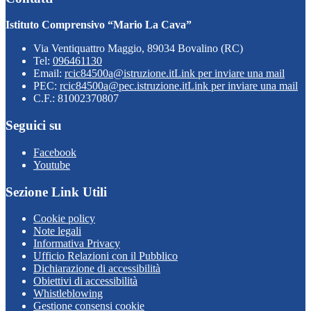
Istituto Comprensivo “Mario La Cava”
Via Ventiquattro Maggio, 89034 Bovalino (RC)
Tel:
096461130
Email:
rcic84500a@istruzione.it
Link per inviare una mail
PEC:
rcic84500a@pec.istruzione.it
Link per inviare una mail
C.F.: 81002370807
Seguici su
Facebook
Youtube
Sezione Link Utili
Cookie policy
Note legali
Informativa Privacy
Ufficio Relazioni con il Pubblico
Dichiarazione di accessibilità
Obiettivi di accessibilità
Whistleblowing
Gestione consensi cookie