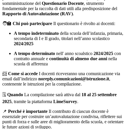
somministrazione del
Questionario Docente
, strumento
fondamentale per la raccolta di dati utili alla predisposizione del
Rapporto di Autovalutazione (RAV)
.
🧑‍🏫
Chi può partecipare
Il questionario è rivolto ai docenti:
A tempo indeterminato
della scuola dell’infanzia, primaria,
secondaria di I e II grado, titolari nell’anno scolastico
2024/2025
A tempo determinato
nell' anno scoalstico
2024/2025
con
contratto annuale e
continuità di almeno due anni
nella
scuola di afferenza
📨
Come si accede
I docenti riceveranno una comunicazione via
email dall’indirizzo
noreply.comunicazioni@istruzione.it
,
contenente le istruzioni per la compilazione.
🗓️
Quando
La compilazione sarà attiva dal
18 al 25 settembre
2025
, tramite la piattaforma
LimeSurvey
.
📌
Perché è importante
Il contributo di ciascun docente è
essenziale per costruire un’autovalutazione condivisa, riflettere sui
punti di forza e sulle aree di miglioramento della scuola, e orientare
le future azioni di sviluppo.